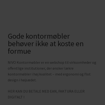
Diverse
Velkommen
Gode kontormøbler
behøver ikke at koste en
til NIVO​
formue
NIVO Kontormøbler er en webshop til virksomheder og
offentlige institutioner, der ønsker lækre
En webshop, der
kontormøbler i høj kvalitet – med ergonomi og flot
design i højsædet.
lover kvalitet for
HER KAN DU BETALE MED EAN, FAKTURA ELLER
DIGITALT !