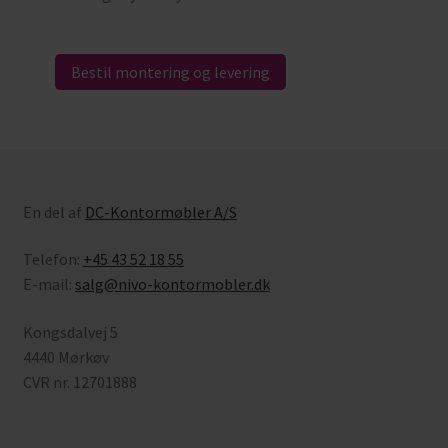
Bestil montering og levering
En del af
DC-Kontormøbler A/S
Telefon:
+45 43 52 18 55
E-mail:
salg@nivo-kontormobler.dk
Kongsdalvej 5
4440 Mørkøv
CVR nr. 12701888