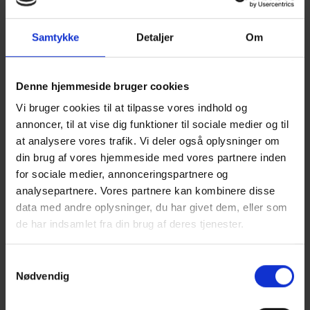
Samtykke
Detaljer
Om
Denne hjemmeside bruger cookies
Vi bruger cookies til at tilpasse vores indhold og
annoncer, til at vise dig funktioner til sociale medier og til
Kontorstol Scranna IV
at analysere vores trafik. Vi deler også oplysninger om
Fra
3.799,00
kr.
ekskl. moms
din brug af vores hjemmeside med vores partnere inden
for sociale medier, annonceringspartnere og
Vælg muligheder
analysepartnere. Vores partnere kan kombinere disse
data med andre oplysninger, du har givet dem, eller som
de har indsamlet fra din brug af deres tjenester.
S
Nødvendig
a
m