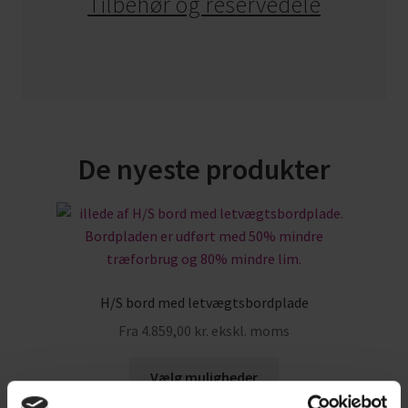
Tilbehør og reservedele
De nyeste produkter
H/S bord med letvægtsbordplade
Fra
4.859,00
kr.
ekskl. moms
Vælg muligheder