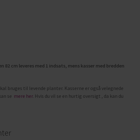
den 82 cm leveres med 1 indsats, mens kasser med bredden
kal bruges til levende planter. Kasserne er også velegnede
 kan se
mere her
. Hvis du vil se en hurtig oversigt , da kan du
nter