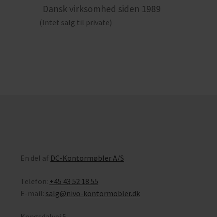
Dansk virksomhed siden 1989
(Intet salg til private)
En del af
DC-Kontormøbler A/S
Telefon:
+45 43 52 18 55
E-mail:
salg@nivo-kontormobler.dk
Kongsdalvej 5