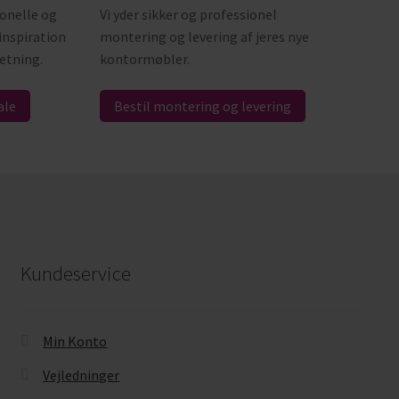
ionelle og
Vi yder sikker og professionel
inspiration
montering og levering af jeres nye
retning.
kontormøbler.
ale
Bestil montering og levering
Kundeservice
Min Konto
Vejledninger