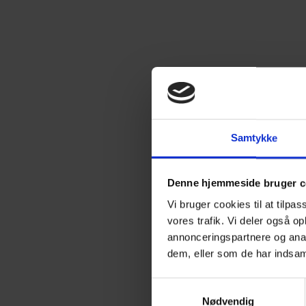
Samtykke
Denne hjemmeside bruger c
Vi bruger cookies til at tilpas
vores trafik. Vi deler også 
annonceringspartnere og anal
dem, eller som de har indsaml
S
Nødvendig
a