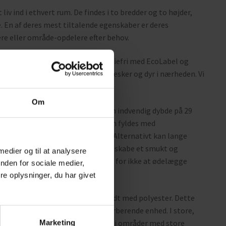
liv ind i ethvert rum. De findes i to bredder og to højder,
e. En af deres mest tiltalende egenskaber er deres
re eller område-opdelere efter behov.
yester, der er garanteret kemikaliefri med EcoLabel og
 for planterne, men også for mennesker og dyr i nærheden. Vi
Om
cering af planter, hvilket giver en indvendig dybde på 29
er. For kunstige planter kan bunden fyldes med
 for at give et naturtro udseende. Alternativt kan lange
ndes til at dække bunden. Det vil skabe et smukt og
 medier og til at analysere
ter, skal du bruge en plast indsats for ikke at ødelægge
nden for sociale medier,
e oplysninger, du har givet
ialer indrammet i træ og beklædt med polyester. Dette
men også til en funktionel lydabsorberende enhed. I store,
re støjniveauet. Det gælder især i områder med store
Marketing