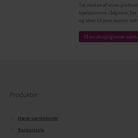
Tal med en af vores profess
hjælpsomme rådgivere, for 
og ideer til jeres kontor ind
Få en uforpligtende samt
Produkter
Hæve-sænkeborde
Kontorstole