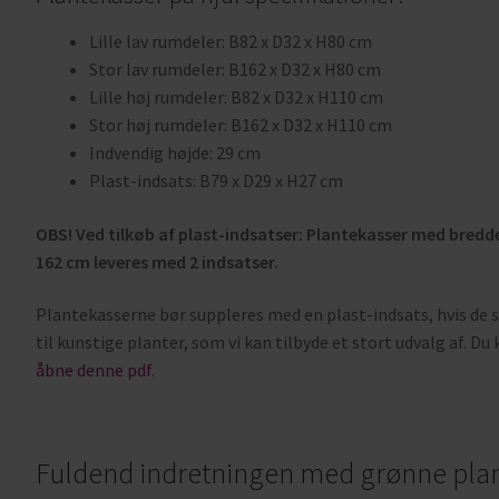
Lille lav rumdeler: B82 x D32 x H80 cm
Stor lav rumdeler: B162 x D32 x H80 cm
Lille høj rumdeler: B82 x D32 x H110 cm
Stor høj rumdeler: B162 x D32 x H110 cm
Indvendig højde: 29 cm
Plast-indsats: B79 x D29 x H27 cm
OBS! Ved tilkøb af plast-indsatser: Plantekasser med bred
162 cm leveres med 2 indsatser.
Plantekasserne bør suppleres med en plast-indsats, hvis de s
til kunstige planter, som vi kan tilbyde et stort udvalg af. Du
åbne denne pdf
.
Fuldend indretningen med grønne pla