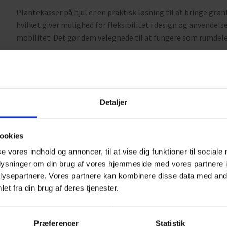
Plantekasser på hjul er en praktisk løsning til at bringe grønt 
hvilket giver mulighed for fleksibilitet i design og anvendels
mobilitet. Det gør dem velegnede til at fungere som rumdele
Som standard er plantekasserne polstret med sort Event pol
OecoTex-certificering. Dette sikrer ikke kun et sikkert miljø
tilbyder her 9 farver,
Detaljer
Denne specifikke plantekasse er designet med en hylde til pla
cm. Dette gør den ideel til både naturlige og kunstige plant
emballagerester. Et lag flis eller småsten kan tilføjes øverst
ookies
kunstige ranker som vedbendkrans eller guldrankekrans anve
se vores indhold og annoncer, til at vise dig funktioner til sociale
vedligeholdelsesfrit miljø. Ønsker du at bruge naturlige plan
oplysninger om din brug af vores hjemmeside med vores partnere i
kassen.
ysepartnere. Vores partnere kan kombinere disse data med andr
et fra din brug af deres tjenester.
Siderne af plantekassen består af 30 mm lyddæmpende mater
gør dem ikke kun til en dekorativ tilføjelse til ethvert rum, 
rummelige lokaler kan plantekasserne være med til at reduce
Præferencer
Statistik